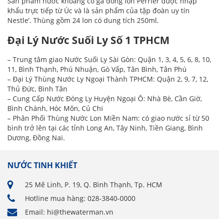
Sản phẩm nước khoáng có ga đóng lon Perrier được nhập
khẩu trực tiếp từ Úc và là sản phẩm của tập đoàn uy tín
Nestle’. Thùng gồm 24 lon có dung tích 250ml.
Đại Lý Nước Suối Ly Số 1 TPHCM
– Trung tâm giao Nước Suối Ly Sài Gòn: Quận 1, 3, 4, 5, 6, 8, 10,
11, Bình Thạnh, Phú Nhuận, Gò Vấp, Tân Bình, Tân Phú
– Đại Lý Thùng Nước Ly Ngoại Thành TPHCM: Quận 2, 9, 7, 12,
Thủ Đức, Bình Tân
– Cung Cấp Nước Đóng Ly Huyện Ngoại Ô: Nhà Bè, Cần Giờ,
Bình Chánh, Hóc Môn, Củ Chi
– Phân Phối Thùng Nước Lon Miền Nam: có giao nước sỉ từ 50
bình trở lên tại các tỉnh Long An, Tây Ninh, Tiền Giang, Bình
Dương, Đồng Nai.
NƯỚC TINH KHIẾT
25 Mê Linh, P. 19, Q. Bình Thạnh, Tp. HCM
Hotline mua hàng: 028-3840-0000
Email: hi@thewaterman.vn