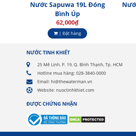
Nước Sapuwa 19L Đóng
Nướ
Bình Úp
62,000
₫
| Đặt hàng
NƯỚC TINH KHIẾT
25 Mê Linh, P. 19, Q. Bình Thạnh, Tp. HCM
Hotline mua hàng: 028-3840-0000
Email: hi@thewaterman.vn
Website: nuoctinhkhiet.com
ĐƯỢC CHỨNG NHẬN