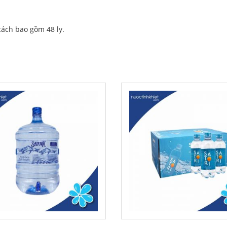
ách bao gồm 48 ly.