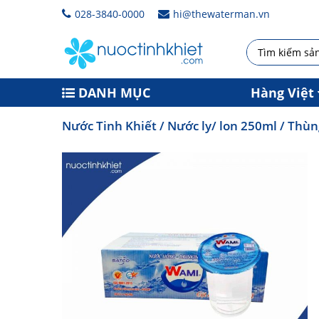
028-3840-0000
hi@thewaterman.vn
DANH MỤC
Hàng Việt
Nước Tinh Khiết
/
Nước ly/ lon 250ml
/ Thùn