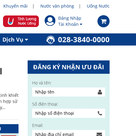
Khuyến mãi
Nước văn phòng
Uống Nước
Đăng Nhập
Tài Khoản
028-3840-0000
Dịch Vụ
ĐĂNG KÝ NHẬN ƯU ĐÃI
l
Họ và tên:
inh khiết
h hợp sử
Số điện thoại:
,..
Email:
I