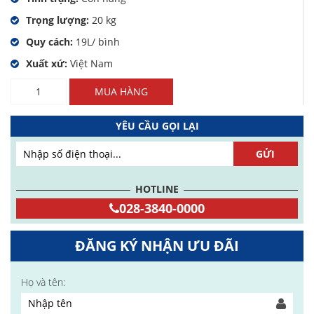
Trọng lượng:
20 kg
Quy cách:
19L/ bình
Xuất xứ:
Việt Nam
Số
MUA HÀNG
lượng
YÊU CẦU GỌI LẠI
HOTLINE
028-3840-0000
ĐĂNG KÝ NHẬN ƯU ĐÃI
Họ và tên: