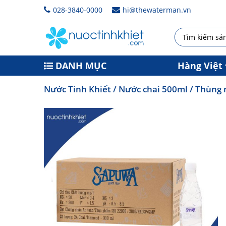
028-3840-0000
hi@thewaterman.vn
DANH MỤC
Hàng Việt
Nước Tinh Khiết
/
Nước chai 500ml
/ Thùng 