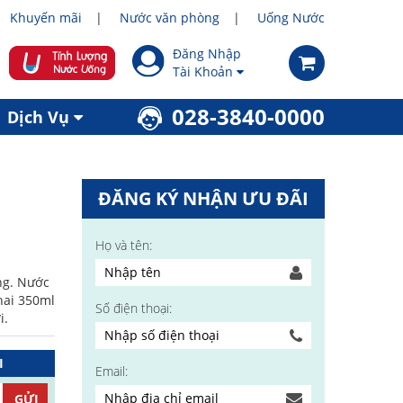
Khuyến mãi
Nước văn phòng
Uống Nước
Đăng Nhập
Tài Khoản
028-3840-0000
Dịch Vụ
ĐĂNG KÝ NHẬN ƯU ĐÃI
Họ và tên:
ng. Nước
hai 350ml
Số điện thoại:
i.
I
Email: