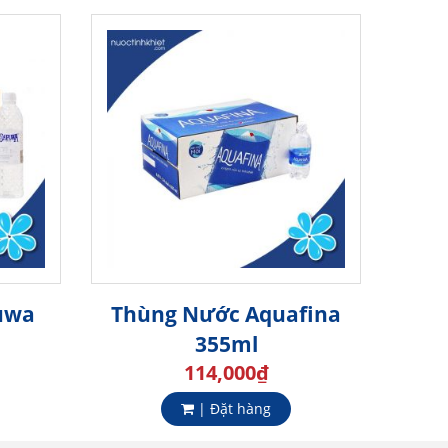
uwa
Thùng Nước Aquafina
355ml
114,000
₫
| Đặt hàng