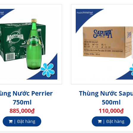
ùng Nước Perrier
Thùng Nước Sap
750ml
500ml
885,000
₫
110,000
₫
| Đặt hàng
| Đặt hàng