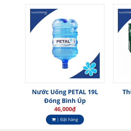
Nước Uống PETAL 19L
Th
Đóng Bình Úp
46,000
₫
| Đặt hàng