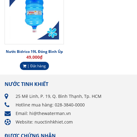
Nước Bidrico 19L Đóng Bình Úp
49,000
₫
| Đặt hàng
NƯỚC TINH KHIẾT
25 Mê Linh, P. 19, Q. Bình Thạnh, Tp. HCM
Hotline mua hàng: 028-3840-0000
Email: hi@thewaterman.vn
Website: nuoctinhkhiet.com
ĐƯỢC CHỨNG NHẬN