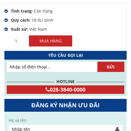
Tình trạng:
Còn hàng
Quy cách:
18.9L/ bình
Xuất xứ:
Việt Nam
Số
MUA HÀNG
lượng
YÊU CẦU GỌI LẠI
HOTLINE
028-3840-0000
ĐĂNG KÝ NHẬN ƯU ĐÃI
Họ và tên: