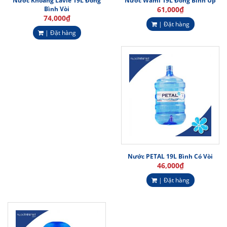
Nước Khoáng Lavie 19L Đóng
Nước Wami 19L Đóng Bình Úp
Bình Vòi
61,000
₫
74,000
₫
| Đặt hàng
| Đặt hàng
Nước PETAL 19L Bình Có Vòi
46,000
₫
| Đặt hàng