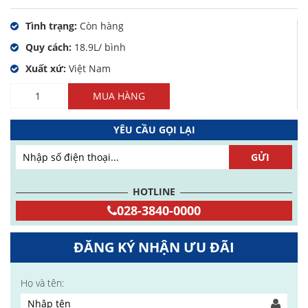
Tình trạng:
Còn hàng
Quy cách:
18.9L/ bình
Xuất xứ:
Việt Nam
Số
MUA HÀNG
lượng
YÊU CẦU GỌI LẠI
HOTLINE
028-3840-0000
ĐĂNG KÝ NHẬN ƯU ĐÃI
Họ và tên: