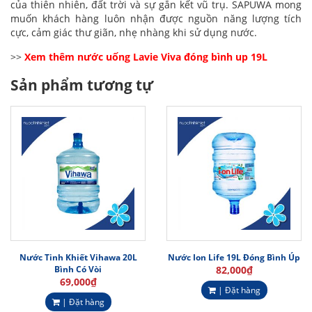
của thiên nhiên, đất trời và sự gắn kết vũ trụ. SAPUWA mong
muốn khách hàng luôn nhận được nguồn năng lượng tích
cực, cảm giác thư giãn, nhẹ nhàng khi sử dụng nước.
>>
Xem thêm
nước uống Lavie Viva đóng bình up 19L
Sản phẩm tương tự
Nước Tinh Khiết Vihawa 20L
Nước Ion Life 19L Đóng Bình Úp
Bình Có Vòi
82,000
₫
69,000
₫
| Đặt hàng
| Đặt hàng